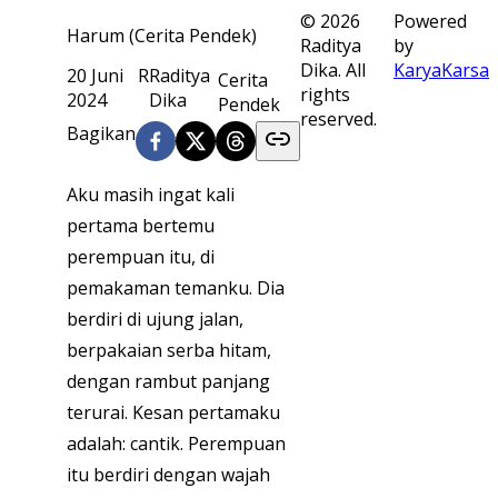
©
2026
Powered
Harum (Cerita Pendek)
Raditya
by
Dika. All
KaryaKarsa
20 Juni
R
Raditya
Cerita
rights
2024
Dika
Pendek
reserved.
Bagikan
Aku masih ingat kali
pertama bertemu
perempuan itu, di
pemakaman temanku. Dia
berdiri di ujung jalan,
berpakaian serba hitam,
dengan rambut panjang
terurai. Kesan pertamaku
adalah: cantik. Perempuan
itu berdiri dengan wajah